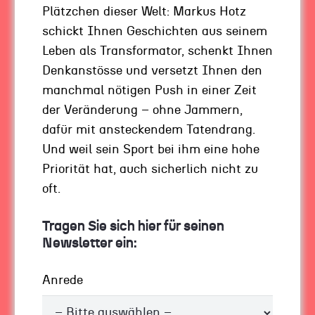
Damit möchte ich nicht Unternehmen und
Plätzchen dieser Welt: Markus Hotz
Staat gänzlich aus der Verantwortung
schickt Ihnen Geschichten aus seinem
entlassen, z.B. aus Angelegenheiten des
Leben als Transformator, schenkt Ihnen
Arbeitsschutzes. Ich meine aber, dass wir,
Denkanstösse und versetzt Ihnen den
bevor wir auf andere schielen, uns selbst um
manchmal nötigen Push in einer Zeit
unsere Gesundheit kümmern sollten.
der Veränderung – ohne Jammern,
dafür mit ansteckendem Tatendrang.
Gesundheit ist eine Frage der
Und weil sein Sport bei ihm eine hohe
Rumpfstabilität
Priorität hat, auch sicherlich nicht zu
oft.
Viele Menschen haben in den letzten Monaten
Tragen Sie sich hier für seinen
den Eindruck gehabt, dass Ihnen die
Newsletter ein:
Entscheidungen, was Ihren Umgang mit der
Krankheit – Ihrer Gesundheit – angeht, aus der
Anrede
Hand genommen wurden. Meine Gesundheit ist
abhängig von anderen … Und in vielen