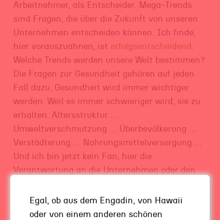
Arbeitnehmer, als Entscheider. Mega-Trends
sind Fragen, die über die Zukunft von unseren
Unternehmen entscheiden können. Ich finde,
hier vorauszuahnen, ist
erfolgsentscheidend
.
Welche Trends werden unsere Welt bestimmen?
Die Fragen zur Gesundheit gehören auf jeden
Fall dazu. Gesundheit wird immer wichtiger
werden. Weil es immer schwieriger wird, sie zu
erhalten. Altersstruktur …
Umweltverschmutzung … Überbevölkerung …
Verstädterung … Nahrungsmittelversorgung …
Und ich bin jetzt kein Fan, hier die
Verantwortung an die Unternehmen oder den
Staat zu delegieren, ich bin ein Fan von
Eigenverantwortung.
Egal, ob aus dem Engadin, von Hawaii
oder von einem anderen schönen