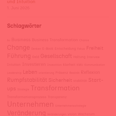
und Intuition
1. Juni 2026
Schlagwörter
Business
Business Transformation
bu
Chance
Change
Freiheit
E-Book
Entscheidung
Denken
Fokus
Führung
Gesellschaft
Geld
Haltung
Interview
Investieren
klarheit
Intuition
Investition
KMU
Kommunikation
Leben
Reflexion
Präsenz
Leadership
orientierung
Realität
Rumpfstabilität
Start-
Sicherheit
stabilität
Transformation
ups
Strategie
Transformationsprozess
Transparenz
Unternehmen
Unternehmensstrategie
Veränderung
vision
Wachstum
Veränderungen