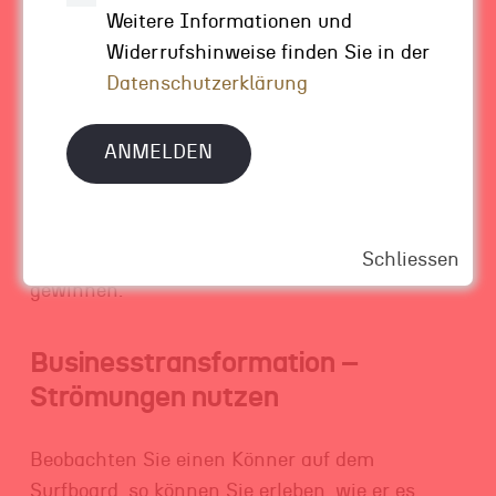
Weitere Informationen und
Wellen des Krisenmodus überlassen, die Sie
Widerrufshinweise finden Sie in der
nach Belieben hin und her werfen, dann
Datenschutzerklärung
verpassen Sie die Chance, als Unternehmer zu
handeln.
Im Business-Kontext heisst das, Klarheit über
Vision, Mission, Strategie und Ziele gewinnen
und den Fokus auf genau diese Dimensionen
richten und daraus Kraft und Zuversicht
Schliessen
gewinnen.
Businesstransformation –
Strömungen nutzen
Beobachten Sie einen Könner auf dem
Surfboard, so können Sie erleben, wie er es