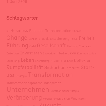
1. Juni 2026
Schlagwörter
Business
Business Transformation
bu
Chance
Change
Freiheit
E-Book
Entscheidung
Denken
Fokus
Führung
Gesellschaft
Geld
Haltung
Interview
Investieren
klarheit
Intuition
Investition
KMU
Kommunikation
Leben
Reflexion
Präsenz
Leadership
orientierung
Realität
Rumpfstabilität
Start-
Sicherheit
stabilität
Transformation
ups
Strategie
Transformationsprozess
Transparenz
Unternehmen
Unternehmensstrategie
Veränderung
vision
Wachstum
Veränderungen
Zukunft