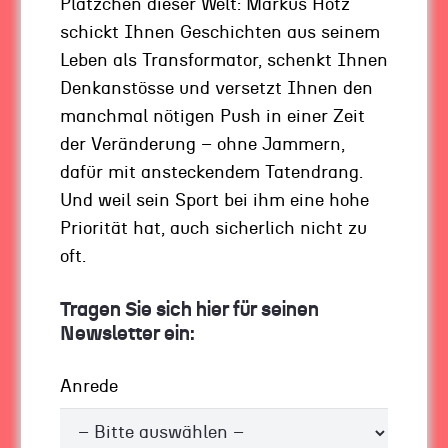
Plätzchen dieser Welt: Markus Hotz
Ihren Weg, zu gehen.
schickt Ihnen Geschichten aus seinem
Leben als Transformator, schenkt Ihnen
Businesstransformation – eine
Denkanstösse und versetzt Ihnen den
positive Haltung entwickeln
manchmal nötigen Push in einer Zeit
der Veränderung – ohne Jammern,
„Rückschläge mögen drohen, das Ziel
dafür mit ansteckendem Tatendrang.
manchmal aus dem Fokus geraten. Doch
Und weil sein Sport bei ihm eine hohe
Herausforderungen und Schwierigkeiten werden
Priorität hat, auch sicherlich nicht zu
zum beherrschbaren Dauerzustand. Mit der
oft.
entscheidenden Portion Zutrauen, Mut und
Beherztheit wird das Unrealistische machbar.“
Tragen Sie sich hier für seinen
– so habe ich
in meinem Buch
die Challenge
Newsletter ein:
umrissen, vor der Entscheider stehen.
Anrede
Was ist dieses Unrealistische? Immer noch
wünschen sich viele Entscheider eine Welt