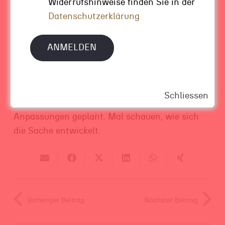
Widerrufshinweise finden Sie in der
oder eine Alterskategorie, wenn es um
Datenschutzerklärung
Problemlösungen geht, sondern um „Best
Brains“.
Apropos „Best Brains“: Mein Sohn und seine
Kumpels hatten recht mit ihrer Einschätzung,
die
App
ist bis heute noch nicht richtig in Fahrt
Schliessen
gekommen. Es sind aber vielversprechende
Anpassungen geplant. Mal schauen, wie sich
die Sache entwickelt.
Vorheriger Beitrag
Nächster Beitrag