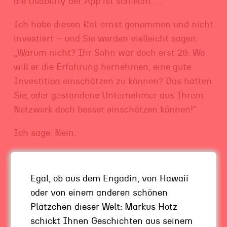
die Usability der App ist schlecht …“
Ich habe diesen Rat ernst genommen und nicht
investiert – und Sie werden vielleicht sagen:
„Warum nicht? Ihr Sohn war doch erst 20. Wo
will er die Erfahrung hernehmen, eine gute
Investition einschätzen zu können? Das hätten
Sie, oder gestandene Unternehmer aus Ihrem
Netzwerk doch besser einschätzen können!“
Ich sage: Nein.
Nachfolger gehen voran
Egal, ob aus dem Engadin, von Hawaii
Gerade bei Themen der Digitalisierung müssen
oder von einem anderen schönen
wir die Jungen miteinbeziehen. Weil sie hier fit
Plätzchen dieser Welt: Markus Hotz
sind. Weil sie auf eine Weise mit diesen Themen
schickt Ihnen Geschichten aus seinem