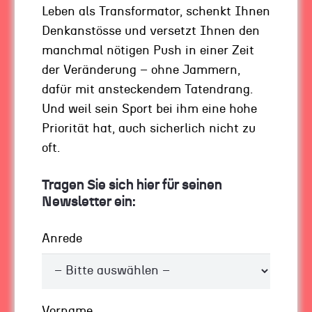
aufgewachsen sind, den neuen Technologien,
Leben als Transformator, schenkt Ihnen
die uns Gestandenen noch fremd ist. Weil die
Denkanstösse und versetzt Ihnen den
Talente, die in der uns nachfolgenden
manchmal nötigen Push in einer Zeit
Generation schlummern, durch die neuen
der Veränderung – ohne Jammern,
Technologien auf eine neue Art und Weise
dafür mit ansteckendem Tatendrang.
gefördert werden. Unsere Nachfolger gehen hier
Und weil sein Sport bei ihm eine hohe
eindeutig voran. Ausserdem: Ich hätte diese
Priorität hat, auch sicherlich nicht zu
Investition ja für ihn gemacht.
oft.
Sie sehen das jede Woche anhand den
Tragen Sie sich hier für seinen
Klimademonstrationen – und der hier
Newsletter ein:
Dringlichkeit, die uns „alten Hasen“ hier von
den Jungen deutlich gemacht wird. Wir müssen
Anrede
die Jungen einbeziehen und fragen,
grundsätzlich und nicht nur bei einer App.
Das ist auch für die Nachfolge in Ihrem
Vorname