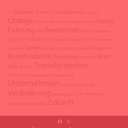
Business
Business Transformation
bu
Chance
Change
Freiheit
E-Book
Entscheidung
Denken
Fokus
Führung
Gesellschaft
Geld
Haltung
Interview
Investieren
klarheit
Intuition
Investition
KMU
Kommunikation
Leben
Reflexion
Präsenz
Leadership
orientierung
Realität
Rumpfstabilität
Start-
Sicherheit
stabilität
Transformation
ups
Strategie
Transformationsprozess
Transparenz
Unternehmen
Unternehmensstrategie
Veränderung
vision
Wachstum
Veränderungen
Zukunft
Wohlstand
Workshop
Ziel