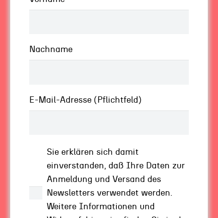
Unternehmen von Relevanz.
Eine Investition in die Zukunft
Nachname
Wir
Älteren
tun gut daran, unsere Nachfolge
früh aufzubauen, um einerseits einen glatten
Übergang hinzubekommen. Um andererseits
E-Mail-Adresse (Pflichtfeld)
das Potenzial der jungen Menschen für uns alle
nutzbar zu machen, als eine Investition in die
Zukunft.
Sie erklären sich damit
Denn um die zunehmende Komplexität der Welt
einverstanden, daß Ihre Daten zur
zu handeln, brauchen wir Vielschichtigkeit und
Anmeldung und Versand des
Diversity, also auch die jungen Menschen, ihre
Newsletters verwendet werden.
Ideen, ihre andere Sicht der Welt. Das ist mein
Weitere Informationen und
Grund-Mindset: Es geht nicht um Positionen