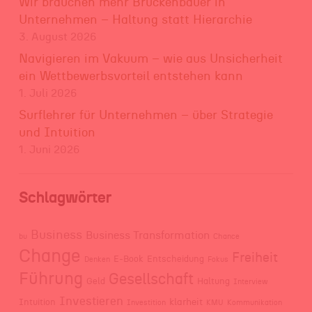
Wir brauchen mehr Brückenbauer in
Unternehmen – Haltung statt Hierarchie
3. August 2026
Navigieren im Vakuum – wie aus Unsicherheit
ein Wettbewerbsvorteil entstehen kann
1. Juli 2026
Surflehrer für Unternehmen – über Strategie
und Intuition
1. Juni 2026
Schlagwörter
Business
Business Transformation
bu
Chance
Change
Freiheit
E-Book
Entscheidung
Denken
Fokus
Führung
Gesellschaft
Geld
Haltung
Interview
Investieren
klarheit
Intuition
Investition
KMU
Kommunikation