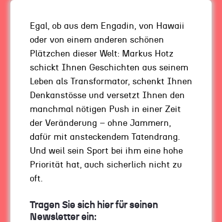
Und ein neuer Trend entwickelte sich: Mehr und
mehr Menschen zogen inmitten der Corona-
Egal, ob aus dem Engadin, von Hawaii
Pandemie von der Stadt weg aufs Land. Ein
oder von einem anderen schönen
Beispiel dafür, dass Trends nicht immer leicht
Plätzchen dieser Welt: Markus Hotz
zu durchschauen und vorhersehbar sind.
schickt Ihnen Geschichten aus seinem
Plötzlich kam Corona – und zack, die Karten
Leben als Transformator, schenkt Ihnen
wurden neu gemischt. Und das bringt Unruhe
Denkanstösse und versetzt Ihnen den
ins System. Das ängstigt viele, weil die
manchmal nötigen Push in einer Zeit
Entwicklungen nicht planbar sind. Zack – und
der Veränderung – ohne Jammern,
plötzlich baut sich vor Ihnen eine Welle auf, die
dafür mit ansteckendem Tatendrang.
Sie wegzuspülen droht.
Und weil sein Sport bei ihm eine hohe
Priorität hat, auch sicherlich nicht zu
Was also tun?
oft.
Ohne Angst auf der Welle
Tragen Sie sich hier für seinen
Newsletter ein: