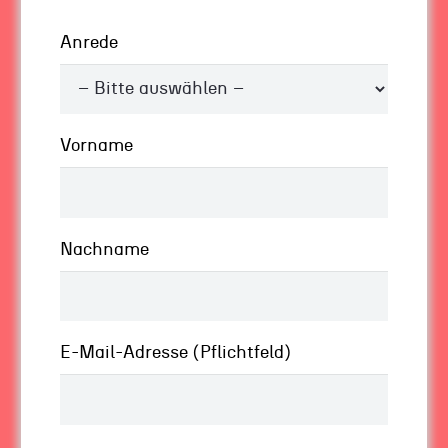
In der Businesswelt sehe ich es so: Um nicht
Anrede
unterzugehen, brauchen Sie Erfahrungen und
Weitblick. Den Blick auf die Strömungen, die
Erfahrungen, wie sich Trends entwickeln, die
Erfahrungen, wie Sie die Ruhe behalten und
Vorname
dennoch wendig bleiben. Mit Wissen allein
kommen Sie hier nicht weiter. Das zeigt das
geballte Wissen vieler Experten, die in
Unternehmen sitzen. Deren Wissen ist (oft)
Nachname
hilfreich und gut. Nur in Situationen wie Krisen,
wenn riesige Wellen kommen, wenn sich die
Rahmenbedingungen komplett ändern, bringt
Sie dieses theoretische Wissen nicht ins
E-Mail-Adresse (Pflichtfeld)
Trockene.
In meiner Arbeit erlebe ich es immer wieder: