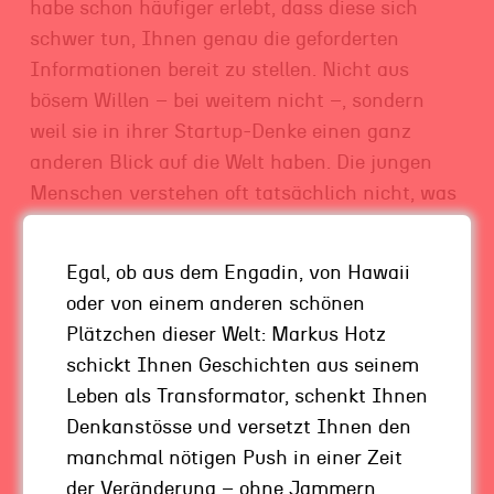
habe schon häufiger erlebt, dass diese sich
schwer tun, Ihnen genau die geforderten
Informationen bereit zu stellen. Nicht aus
bösem Willen – bei weitem nicht –, sondern
weil sie in ihrer Startup-Denke einen ganz
anderen Blick auf die Welt haben. Die jungen
Menschen verstehen oft tatsächlich nicht, was
Sie brauchen. Und Sie haben den Eindruck, dass
Sie sich
nur schwer verständlich machen
Egal, ob aus dem Engadin, von Hawaii
können
.
oder von einem anderen schönen
Günstig wäre es, wenn Sie in diesem Startup
Plätzchen dieser Welt: Markus Hotz
einen Ansprechpartner hätten, der versteht,
schickt Ihnen Geschichten aus seinem
was Sie warum brauchen und in welcher Form.
Leben als Transformator, schenkt Ihnen
Also nicht unbedingt den Gründer, sondern
Denkanstösse und versetzt Ihnen den
einen, der diesem zur Seite steht.
manchmal nötigen Push in einer Zeit
Doch selbst wenn Sie irgendwann alle harten
der Veränderung – ohne Jammern,