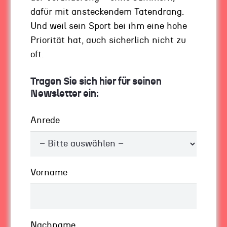
Fakten zusammen haben und im
dafür mit ansteckendem Tatendrang.
Kriterienkatalog abhaken konnten: Oft müssen
Und weil sein Sport bei ihm eine hohe
Sie ja darüber hinaus eine Einschätzung treffen
Priorität hat, auch sicherlich nicht zu
…
oft.
Nachhaltig investieren in Startups –
Tragen Sie sich hier für seinen
Sie brauchen Rumpfstabilität
Newsletter ein:
Anrede
Sicher bemühen sich sehr viele Startups um
das Geld, das Sie vergeben können. Das heisst,
Sie haben immer wieder mehrere Antragsteller,
die auf dem Papier sehr ähnliche
Vorname
Voraussetzungen mitbringen. Wie treffen Sie
Ihre Entscheidung? Und wie verargumentieren
Sie diese Entscheidung vor denjenigen, bei
denen Sie in der Verantwortung stehen?
Nachname