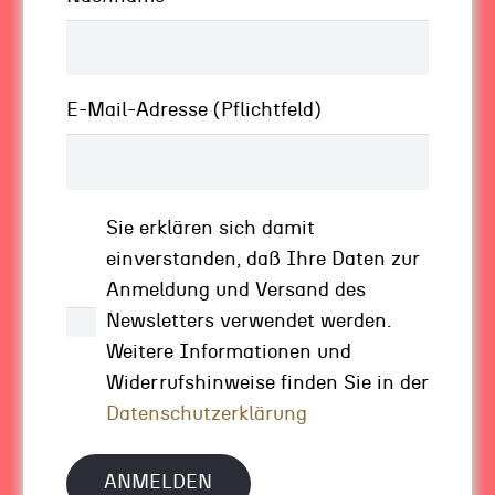
Gerade im Startup-Bereich treffen Sie oft auf
junge Menschen, die noch wenig Erfahrung im
Business sammeln konnten und deren
Leistungsnachweis naturgemäss noch kurz ist.
E-Mail-Adresse (Pflichtfeld)
In diesen Punkten aber spiegelt sich das, was
ich die
Rumpfstabilität eines Unternehmens
nenne: die nötigen Kompetenzen und das nötige
Sie erklären sich damit
Training zu besitzen, auch in schwierigen
einverstanden, daß Ihre Daten zur
Situationen nicht einzuknicken.
Anmeldung und Versand des
Denn der Erfolg des Startups hängt zu nicht
Newsletters verwendet werden.
geringem Teil davon ab, wie gut die Gründer
Weitere Informationen und
auch bei Problemen agieren. Wie treffen Sie
Widerrufshinweise finden Sie in der
eine gut begründete Einschätzung, ob diese
Datenschutzerklärung
auch in der Hinsicht kompetent sind oder
nicht? Aufgrund eines Bauchgefühls? Das kann
natürlich stimmen, ist als