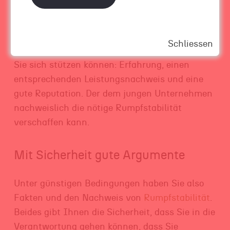
Argumentationsgrundlage oft aber heikel.
Günstig wäre es, wenn Sie in dieser Situation so
etwas wie einen Gewährsmann in diesem
Schliessen
Startup hätten, der genau das aufweist, auf das
Sie sich stützen können: Erfahrung, einen
entsprechenden Leistungsnachweis und eine
gute Reputation. Der dem jungen Unternehmen
nachweislich die nötige Rumpfstabilität
verschaffen kann.
Mit Sicherheit gute Argumente
Unter günstigen Bedingungen haben Sie also
Fakten und den Nachweis von
Rumpfstabilität
.
Beides gibt Ihnen die Sicherheit, dass Sie in die
Verantwortung gehen können, dass Sie