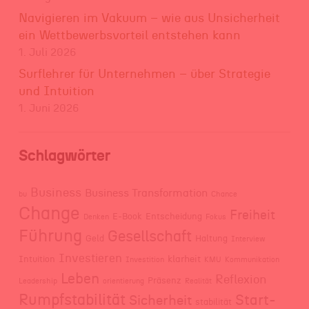
Navigieren im Vakuum – wie aus Unsicherheit
ein Wettbewerbsvorteil entstehen kann
1. Juli 2026
Surflehrer für Unternehmen – über Strategie
und Intuition
1. Juni 2026
Schlagwörter
Business
Business Transformation
bu
Chance
Change
Freiheit
E-Book
Entscheidung
Denken
Fokus
Führung
Gesellschaft
Geld
Haltung
Interview
Investieren
klarheit
Intuition
Investition
KMU
Kommunikation
Leben
Reflexion
Präsenz
Leadership
orientierung
Realität
Rumpfstabilität
Start-
Sicherheit
stabilität