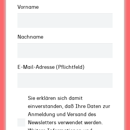
meisten Unternehmen gibt es diese Mischung
Vorname
an Jung und Alt, Flexibilität und Stabilität ja
bereits. Doch: Dieser permanente, notwendige
Austausch über Generationen und
Mindsets
hinweg findet oft nicht statt. Eine
Nachname
verschwendete Möglichkeit.
Ich weiss es besser
E-Mail-Adresse (Pflichtfeld)
Wichtig für den ehrlichen Austausch ist, dass
Sie das Konzept des Rechthabens unbedingt
aussen lassen. Nur mit Offenheit schaffen wir
Sie erklären sich damit
Meinungsaustausch. Aber gerade dieses Ich-
einverstanden, daß Ihre Daten zur
habe-Recht-Denken haben wir uns gut
Anmeldung und Versand des
antrainiert. Besonders durch unsere gängige
Newsletters verwendet werden.
Unternehmensstruktur stecken wir darin fest.