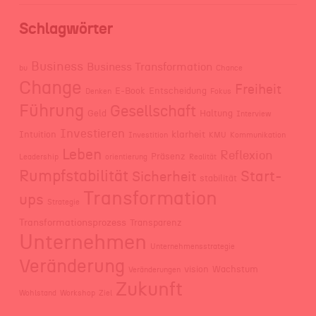
Schlagwörter
Business
Business Transformation
bu
Chance
Change
Freiheit
E-Book
Entscheidung
Denken
Fokus
Führung
Gesellschaft
Geld
Haltung
Interview
Investieren
klarheit
Intuition
Investition
KMU
Kommunikation
Leben
Reflexion
Präsenz
Leadership
orientierung
Realität
Rumpfstabilität
Start-
Sicherheit
stabilität
Transformation
ups
Strategie
Transformationsprozess
Transparenz
Unternehmen
Unternehmensstrategie
Veränderung
vision
Wachstum
Veränderungen
Zukunft
Wohlstand
Workshop
Ziel