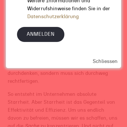
Weitere Informationen und
Die üblichen Hierarchien stehen dem Dialog
Widerrufshinweise finden Sie in der
grundsätzlich entgegen.
Datenschutzerklärung
Eine Position, besonders eine Position, die
Macht innehat, scheint vorauszusetzen, dass
der Mensch, der auf dem jeweiligen Bürostuhl
sitzt, auch
Recht
hat. Und dieser Mensch
selbst, trainiert im Ich-muss-Recht-haben,
Schliessen
traut sich nicht, das anzusprechen oder zu
durchdenken, sondern muss sich durchweg
rechtfertigen.
So entsteht im Unternehmen absolute
Starrheit. Aber Starrheit ist das Gegenteil von
Effektivität und Effizienz. Um uns endlich
davon zu befreien, müssen wir es schaffen, uns
auf die
Sache
zu konzentrieren. Und nicht auf