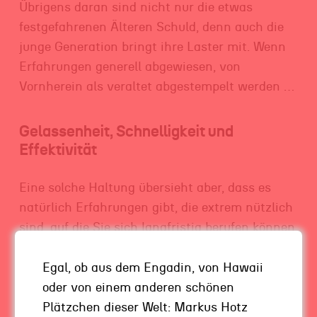
Übrigens daran sind nicht nur die etwas
festgefahrenen Älteren Schuld, denn auch die
junge Generation bringt ihre Laster mit. Wenn
Erfahrungen generell abgewiesen, von
Vornherein als veraltet abgestempelt werden …
Gelassenheit, Schnelligkeit und
Effektivität
Eine solche Haltung übersieht aber, dass es
natürlich Erfahrungen gibt, die extrem nützlich
sind, auf die Sie sich langfristig berufen können.
Erfahrungen zum Beispiel im Umgang mit
Stresssituationen, im Umgang mit Menschen.
Egal, ob aus dem Engadin, von Hawaii
Da haben viele der älteren Generation nun mal
oder von einem anderen schönen
Dinge erlebt, die langlebig von Belang sind.
Plätzchen dieser Welt: Markus Hotz