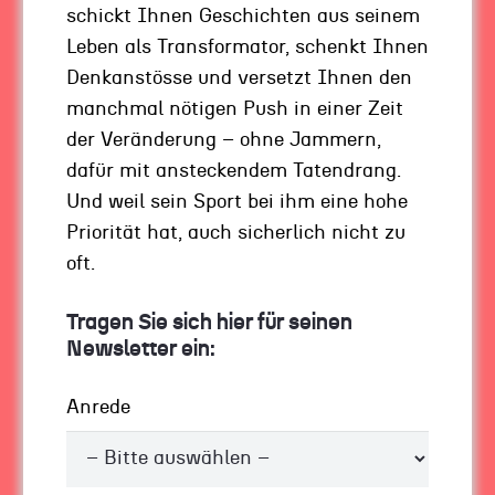
schickt Ihnen Geschichten aus seinem
Doch natürlich können diese älteren Menschen,
Leben als Transformator, schenkt Ihnen
die ihr Business weiter voranbringen wollen,
Denkanstösse und versetzt Ihnen den
auch viel von den Jungen mitnehmen: Zum
manchmal nötigen Push in einer Zeit
Beispiel Flexibilität, Agilität, Schnelligkeit.
der Veränderung – ohne Jammern,
dafür mit ansteckendem Tatendrang.
Wer erfahren, gelassen und stabil ist, der tut
Und weil sein Sport bei ihm eine hohe
ganz gut daran, mal frische Luft reinzulassen.
Priorität hat, auch sicherlich nicht zu
Und wenn auch nur, um hin und wieder zu
oft.
überprüfen, ob die Stabilität noch berechtigt ist.
Ob es nicht mal wieder Zeit für eine
Tragen Sie sich hier für seinen
Veränderung ist. Ich mache das selbst immer
Newsletter ein:
wieder: einer von vielen Gründen, wieso ich
gerne mit
jungen Gründern
arbeite!
Anrede
So können Sie die Effektivität und Effizienz im
Unternehmen voranbringen. Und in den