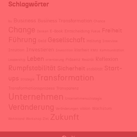
Schlagwörter
Business
Business Transformation
bu
Chance
Change
Freiheit
E-Book
Entscheidung
Denken
Fokus
Führung
Gesellschaft
Geld
Haltung
Interview
Investieren
klarheit
Intuition
Investition
KMU
Kommunikation
Leben
Reflexion
Präsenz
Leadership
orientierung
Realität
Rumpfstabilität
Start-
Sicherheit
stabilität
Transformation
ups
Strategie
Transformationsprozess
Transparenz
Unternehmen
Unternehmensstrategie
Veränderung
vision
Wachstum
Veränderungen
Zukunft
Wohlstand
Workshop
Ziel