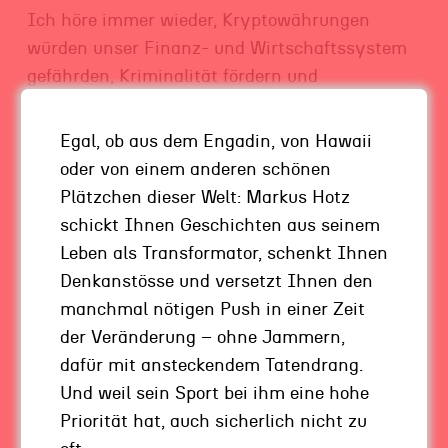
Ich höre immer wieder, Kryptowährungen
würden unser Finanz- und Wirtschaftssystem
gefährden, Kriminalität fördern und
Geldwäschern ganz neue Wege ebnen. Aber ist
Ihnen schon mal aufgefallen, wer diese
Egal, ob aus dem Engadin, von Hawaii
Behauptungen aufstellt und wem sie genau in
oder von einem anderen schönen
die Karten spielen? Richtig – den Banken und
Plätzchen dieser Welt: Markus Hotz
Regierungen. Denn diese sehen mit Schrecken,
schickt Ihnen Geschichten aus seinem
dass ihre Felle auf und davon schwimmen.
Leben als Transformator, schenkt Ihnen
Einige Instanzen sind durch eine etablierte
Denkanstösse und versetzt Ihnen den
Peer-to-Peer-Technologie sogar gänzlich
manchmal nötigen Push in einer Zeit
überflüssig. Und wer genau hinschaut, stellt
der Veränderung – ohne Jammern,
fest, dass mit dem aktuellen System eben
dafür mit ansteckendem Tatendrang.
genau Terrorismus und Kriminalität florieren.
Und weil sein Sport bei ihm eine hohe
Priorität hat, auch sicherlich nicht zu
Den Regierungen und Banken gegenüber