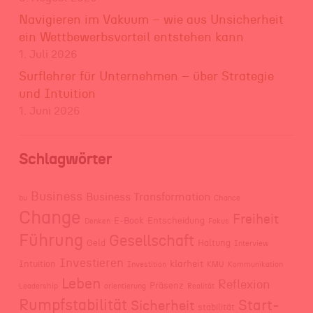
Navigieren im Vakuum – wie aus Unsicherheit
ein Wettbewerbsvorteil entstehen kann
1. Juli 2026
Surflehrer für Unternehmen – über Strategie
und Intuition
1. Juni 2026
Schlagwörter
Business
Business Transformation
bu
Chance
Change
Freiheit
E-Book
Entscheidung
Denken
Fokus
Führung
Gesellschaft
Geld
Haltung
Interview
Investieren
klarheit
Intuition
Investition
KMU
Kommunikation
Leben
Reflexion
Präsenz
Leadership
orientierung
Realität
Rumpfstabilität
Start-
Sicherheit
stabilität