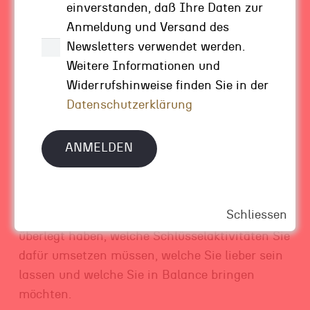
einverstanden, daß Ihre Daten zur
Wie wollen Sie unter diesen Bedingungen
Anmeldung und Versand des
feststellen, welcher Weg Sie effizient in die
Newsletters verwendet werden.
Zukunft führt?
Weitere Informationen und
Für mich ist der erste Schritt jeder
Widerrufshinweise finden Sie in der
Zukunftsreise deshalb immer zuerst das
Datenschutzerklärung
Innehalten. Wo wollen Sie denn überhaupt hin?
Wie sähe der Idealzustand in drei, vier, fünf
Jahren aus?
Und dann haben Sie das Werkzeug an der Hand,
mit Vollgas auf genau diese Zukunft
Schliessen
zuzusprinten. Weil Sie sich vorher in Ruhe
überlegt haben, welche Schlüsselaktivitäten Sie
dafür umsetzen müssen, welche Sie lieber sein
lassen und welche Sie in Balance bringen
möchten.