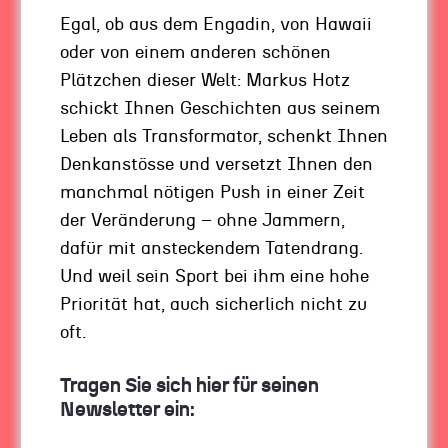
in die Zukunft gehen möchte, muss aus meiner
Egal, ob aus dem Engadin, von Hawaii
Sicht zunächst einmal:
langsam machen
. Die
oder von einem anderen schönen
Geschwindigkeit drosseln. Den überhitzten
Plätzchen dieser Welt: Markus Hotz
Motor runterfahren.
schickt Ihnen Geschichten aus seinem
Leben als Transformator, schenkt Ihnen
Auf diese Aussage begegnen mir oft grosse
Denkanstösse und versetzt Ihnen den
Augen: „Langsam machen – um schneller zu
manchmal nötigen Push in einer Zeit
sein?“ Das geht doch nicht in einer Zeit, in der
der Veränderung – ohne Jammern,
Reize auf uns einprasseln wie Gewehrfeuer!
dafür mit ansteckendem Tatendrang.
Meinen Kunden erzähle ich dann gern ein
Und weil sein Sport bei ihm eine hohe
kleines Beispiel: Vor kurzem habe ich mit
Priorität hat, auch sicherlich nicht zu
meiner Familie einen kleinen Filmabend
oft.
veranstaltet. Ein paar Freunde meiner Tochter
waren da. Wie kurz die Aufmerksamkeitsspanne
Tragen Sie sich hier für seinen
unserer Gäste währte, fand ich erschreckend
Newsletter ein:
und schrecklich zugleich: Kaum flimmerte der