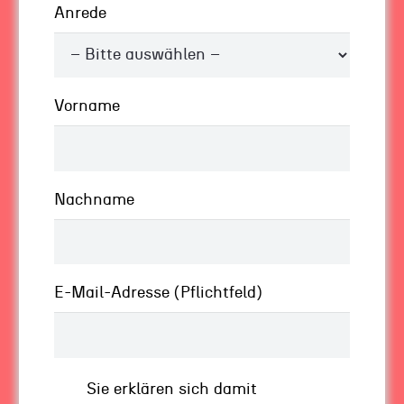
Film ein paar Minuten, hatten die ersten bereits
Anrede
ihre Handys gezückt. Doppelte Reizüberflutung
auf mindestens zwei Kanälen.
Das Schöne ist: Was beim Handy hilft, gilt auch
Vorname
im Unternehmen. Schalten Sie den Reiz aus.
Ganz ruhig!
Nachname
Im Business bedeutet das für mich: Raus mit
dem Tempo,
rein in die Reflexion
. Die
zunehmende Komplexität und die gestiegene
E-Mail-Adresse (Pflichtfeld)
Geschwindigkeit sorgen nämlich vor allem
dafür, dass Sie gar keine Zeit mehr für die
Reflexion Ihrer Arbeit und Ihrer täglichen
Handlungen finden.
Sie erklären sich damit