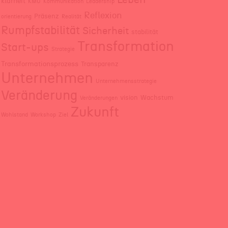
klarheit
KMU
Kommunikation
Leadership
Reflexion
Präsenz
orientierung
Realität
Rumpfstabilität
Sicherheit
stabilität
Transformation
Start-ups
Strategie
Transformationsprozess
Transparenz
Unternehmen
Unternehmensstrategie
Veränderung
vision
Wachstum
Veränderungen
Zukunft
Wohlstand
Workshop
Ziel