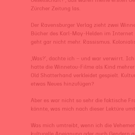
Gesellschaft?’, das waren meine ersten Ge
Zürcher Zeitung las.
Der Ravensburger Verlag zieht zwei Winne
Bücher des Karl-May-Helden im Internet 
geht gar nicht mehr. Rassismus. Koloniali
,Was?’, dachte ich – und war verwirrt. Ic
hatte die Winnetou-Filme als Kind mehrer
Old Shatterhand verkleidet gespielt. Kultu
etwas Neues hinzufügen?
Aber es war nicht so sehr die faktische Fr
könnte, was mich nach dieser Lektüre umt
Was mich umtreibt, wenn ich die Vehemenz
kulturelle Aneignung oder auch Gendern 