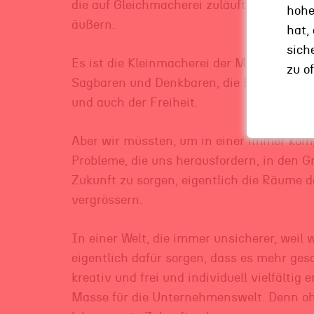
die auf Gleichmacherei zuläuft. Eine Welt,
hohe
äußern.
hat,
sich
Es ist die Kleinmacherei der Möglichkeite
zu of
Sagbaren und Denkbaren, die Errichtung vo
und auch der Freiheit.
Aber wir müssten, um in einer immer kom
Probleme, die uns herausfordern, in den G
Zukunft zu sorgen, eigentlich die Räume 
vergrössern.
In einer Welt, die immer unsicherer, weil 
eigentlich dafür sorgen, dass es mehr ge
kreativ und frei und individuell vielfältig
Masse für die Unternehmenswelt. Denn ohn