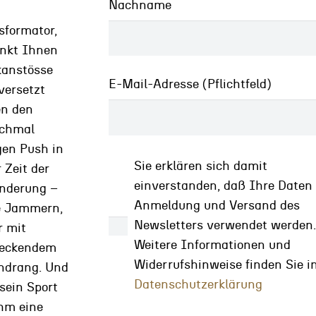
Nachname
sformator,
nkt Ihnen
anstösse
E-Mail-Adresse (Pflichtfeld)
aren und des Denkbaren wird kleiner. Stellen
versetzt
dern, rund um kulturelle Aneignung in Frage,
n den
chen Diskussion als „der Gegner“ dazustehen.
chmal
gen Push in
Sie erklären sich damit
 Zeit der
ch die ganz Mutigen
einverstanden, daß Ihre Daten
nderung –
Anmeldung und Versand des
e Jammern,
Newsletters verwendet werden
r mit
Weitere Informationen und
teckendem
Widerrufshinweise finden Sie i
ndrang. Und
ehe – für unsere Gesellschaft und unsere
Datenschutzerklärung
 sein Sport
 Sie drängen die Menschen in eine Richtung,
ihm eine