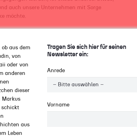
t und auch unsere Unternehmen mit Sorge
ke möchte.
s Sagbaren und des
Tragen Sie sich hier für seinen
, ob aus dem
Newsletter ein:
din, von
ii oder von
Anrede
m anderen
önen
 geführt werden, und wie breit diese
zchen dieser
gen werden, das macht etwas mit den Menschen:
: Markus
heit. Und das bemerke ich bis tief in die
Vorname
 schickt
en
hichten aus
r: Was dürfen Sie nicht mehr sagen, um nicht
em Leben
d“ oder auch „sexistisch“ abgestempelt zu