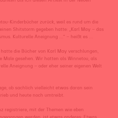
danken als ich diesen Artikel in der Neuen
tou-Kinderbücher zurück, weil es rund um die
einen Shitstorm gegeben hatte: „Karl May – das
smus. Kulturelle Aneignung …“ – heißt es …
h hatte die Bücher von Karl May verschlungen,
e Male gesehen. Wir hatten als Winnetou, als
relle Aneignung – oder eher seiner eigenen Welt
age, ob sachlich vielleicht etwas daran sein
rieb und heute noch umtreibt.
 registriere, mit der Themen wie eben
angegangen werden, ist etwas anderes: Etwas,