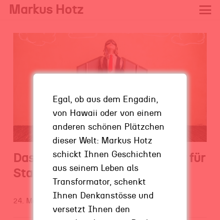
Markus Hotz
Egal, ob aus dem Engadin,
von Hawaii oder von einem
anderen schönen Plätzchen
dieser Welt: Markus Hotz
schickt Ihnen Geschichten
Das Umfeld – der Erfolgsfaktor für
aus seinem Leben als
Start-ups
Transformator, schenkt
Ihnen Denkanstösse und
24. Mai 2018
versetzt Ihnen den