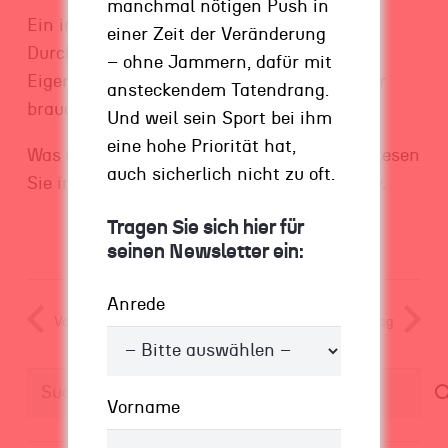
manchmal nötigen Push in
Ein innerer Drang nach Erfolg,
einer Zeit der Veränderung
Durchhaltevermögen, Disziplin – das sind
– ohne Jammern, dafür mit
Eigenschaften, die Sie als Start-up-Gründer
ansteckendem Tatendrang.
brauchen.
Und weil sein Sport bei ihm
eine hohe Priorität hat,
Was aber mindestens genauso wichtig ist, lesen
auch sicherlich nicht zu oft.
Sie
in meinem Gastbeitrag in
StartupValley
.
Tragen Sie sich hier für
seinen Newsletter ein:
Anrede
Vorheriger Beitrag
Nächster Beitrag
Suchen
Vorname
nach: