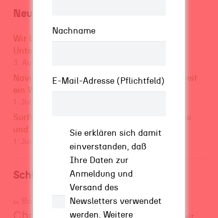
Neueste Beiträge
Nachname
Wir brauchen mehr Brückenbauer in
Unternehmen – Haltung statt Hierarchie
3. August 2026
Navigieren im Vakuum – wie aus Unsicherheit
E-Mail-Adresse (Pflichtfeld)
ein Wettbewerbsvorteil entstehen kann
1. Juli 2026
Surflehrer für Unternehmen – über Strategie
und Intuition
Sie erklären sich damit
1. Juni 2026
einverstanden, daß
Ihre Daten zur
Schlagwörter
Anmeldung und
Versand des
Business
Newsletters verwendet
Business Transformation
bu
Chance
Change
werden. Weitere
Freiheit