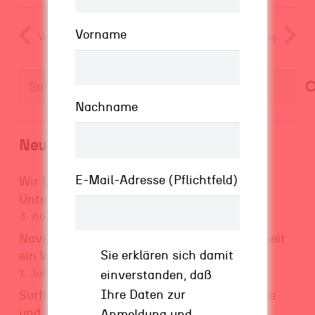
Vorname
Vorheriger Beitrag
Nächster Beitrag
Suchen
nach:
Nachname
Neueste Beiträge
E-Mail-Adresse (Pflichtfeld)
Wir brauchen mehr Brückenbauer in
Unternehmen – Haltung statt Hierarchie
3. August 2026
Navigieren im Vakuum – wie aus Unsicherheit
Sie erklären sich damit
ein Wettbewerbsvorteil entstehen kann
1. Juli 2026
einverstanden, daß
Ihre Daten zur
Surflehrer für Unternehmen – über Strategie
und Intuition
Anmeldung und