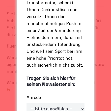
Transformator, schenkt
Ihnen Denkanstösse und
Sie haben den Wandel der Zeit erkannt. Sie
versetzt Ihnen den
haben die Veränderung auf dem Markt gespürt.
manchmal nötigen Push in
Sie haben sich positioniert. Sie sind bereit für
einer Zeit der Veränderung
die Zukunft.
– ohne Jammern, dafür mit
ansteckendem Tatendrang.
Kleinunternehmer.
Und weil sein Sport bei ihm
Warum können die den Regierungen der EU
eine hohe Priorität hat,
eigentlich nicht mal Nachhilfe geben? Das wäre
auch sicherlich nicht zu oft.
nämlich dringend nötig …
Tragen Sie sich hier für
Warum, lesen Sie in meinen
Gastbeitrag bei
seinen Newsletter ein:
Port 41.
Anrede