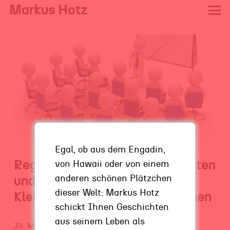
Markus Hotz
Egal, ob aus dem Engadin,
Regierungsnachhilfe! Was Staaten
von Hawaii oder von einem
anderen schönen Plätzchen
und Regierungen von
dieser Welt: Markus Hotz
Kleinunternehmern lernen können
schickt Ihnen Geschichten
aus seinem Leben als
30. Mai 2018