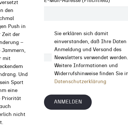
E-Mail-Adresse (Pflichtfeld)
versetzt
n den
cht auf der Bank deponieren, sondern in
chmal
 zuhause aufbewahren. Cash. Der Klassiker:
gen Push in
Geld aber dann sicher? Bringt Ihnen das die
Sie erklären sich damit
 Zeit der
e alle meine Rücklagen bei mir zuhause
einverstanden, daß Ihre Daten
nderung –
ei fühlen. Dann könnte ich nicht frei reisen,
Anmeldung und Versand des
e Jammern,
on ein komisches Gefühl. Schliesslich sind die
Newsletters verwendet werden
r mit
nd und … Frei und sicher ist anderes!
Weitere Informationen und
teckendem
Widerrufshinweise finden Sie i
ndrang. Und
eiteten Geld umzugehen, halte ich mittlerweile
Datenschutzerklärung
 sein Sport
lung der Geldentwertung zeigt: Früher hatte es
ihm eine
, wenn einer in der Familie gearbeitet hat. Das
 Priorität
g, Ihre im Business verbrachte Lebenszeit, die
 auch
n unserem Finanzsystem verwaltete und auch
erlich nicht
mtauschen, in Fiat-Geld, das keinen eigenen
t.
ehören, Ihnen nicht die erwünschten Effekte