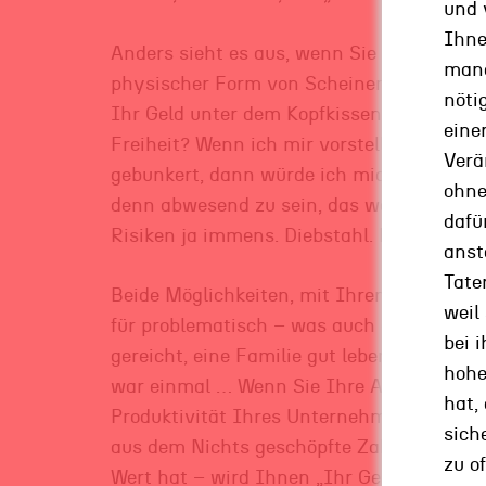
und 
Ihne
Anders sieht es aus, wenn Sie Ihr Geld ni
man
physischer Form von Scheinen und Münzen
nöti
Ihr Geld unter dem Kopfkissen … Ist Ihr 
einer
Freiheit? Wenn ich mir vorstelle, ich hätt
Verä
gebunkert, dann würde ich mich nicht so fr
ohn
denn abwesend zu sein, das wäre dann sch
dafü
Risiken ja immens. Diebstahl. Hausbrand u
ans
Tate
Beide Möglichkeiten, mit Ihrem hart erarb
weil
für problematisch – was auch die Entwick
bei 
gereicht, eine Familie gut leben zu lassen
hohe
war einmal … Wenn Sie Ihre Arbeitsleistun
hat,
Produktivität Ihres Unternehmens in vo
sich
aus dem Nichts geschöpfte Zahlenwerte u
zu of
Wert hat – wird Ihnen „Ihr Geld“ nicht g