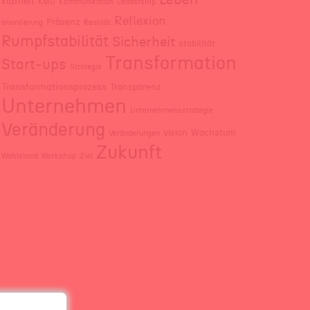
klarheit
KMU
Kommunikation
Leadership
Reflexion
Präsenz
orientierung
Realität
Rumpfstabilität
Sicherheit
stabilität
Transformation
Start-ups
Strategie
Transformationsprozess
Transparenz
Unternehmen
Unternehmensstrategie
Veränderung
vision
Wachstum
Veränderungen
Zukunft
Wohlstand
Workshop
Ziel