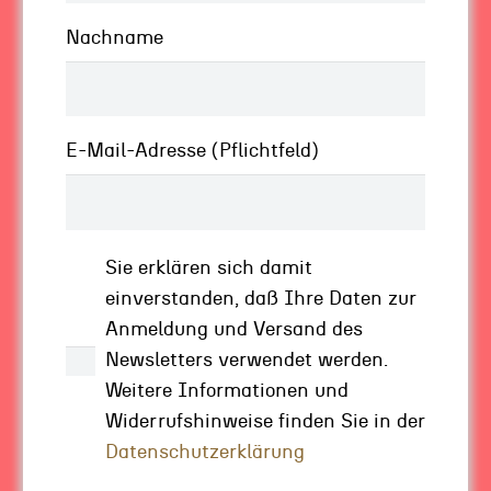
passiert das auch. Aus denken entsteht
Nachname
handeln entsteht fühlen. Das ist ein
Bewusstmachungsprozess, mit dem Sie Ihre
Realität gestalten können. Ist Ihr Leben so, wie
Sie es gern hätten? Läuft es mit Ihrem
E-Mail-Adresse (Pflichtfeld)
Unternehmen so, wie es sich wünschen? Ja?
Dann fahren Sie weiter. Nein? Dann schalten
Sie auf Krisenmodus …
Sie erklären sich damit
einverstanden, daß Ihre Daten zur
Mit dem Krisenmodus
Anmeldung und Versand des
vorwärtskommen
Newsletters verwendet werden.
Weitere Informationen und
Läuft es nicht so, wie es laufen soll, dann ist es
Widerrufshinweise finden Sie in der
an der Zeit, etwas Altes gehenzulassen und
Datenschutzerklärung
sich auf etwas Neues einzustellen. Gar nicht