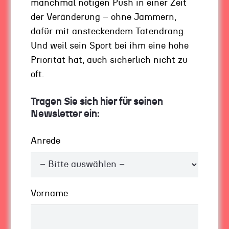
manchmal nötigen Push in einer Zeit
zu dieser Realität kommen, die wir wollen?
der Veränderung – ohne Jammern,
Welche Entscheidungen sollten wir treffen, was
dafür mit ansteckendem Tatendrang.
sollten wir tun oder lassen, wie viel Geld
Und weil sein Sport bei ihm eine hohe
müssten wir verdienen, um unsere Ziele zu
Priorität hat, auch sicherlich nicht zu
erreichen, oder geht es nicht um Geld, sondern
oft.
zum Beispiel um Zeit?
Tragen Sie sich hier für seinen
Ich denke, je klarer ich eine Realität für mich
Newsletter ein:
sehe, die ich lebenswert und wertvoll finde,
umso schneller werde ich in der Realität leben.
Anrede
Das ist kein Hokuspokus. Das ist eine positive
und lösungsorientierte Grundhaltung. Das ist
ein Fokus auf das, was ich will – und nicht auf
das, was andere für mich wollen, und wozu sie
Vorname
uns gerne mit Angst treiben wollen.
Wenn Sie sich die Realität vorstellen, dann