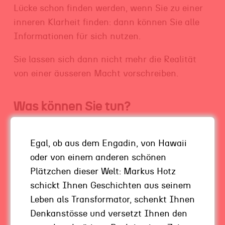
Lücke schon finden werden, wenn Sie zu einer
inneren Klarheit finden: dann können Sie alle
Informationen für sich nutzen.
Sie lassen sich dann nicht mehr die Realität
von einer äusseren Macht vorschreiben.
Was können Sie tun?
Um diese innere Klarheit zu finden oder nicht
Egal, ob aus dem Engadin, von Hawaii
zu verlieren, haben wir bei uns in der Familie
oder von einem anderen schönen
immer wieder mal so eine Art Realitätscheck.
Plätzchen dieser Welt: Markus Hotz
Meine Frau und ich, oft auch die Kids, fragen
schickt Ihnen Geschichten aus seinem
uns:
In welcher Realität wollen wir leben und
Leben als Transformator, schenkt Ihnen
wie nah sind wir dran, oder sind wir schon da?
Denkanstösse und versetzt Ihnen den
Was müssen wir unternehmen, damit wir näher