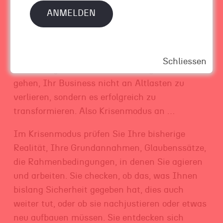
einfach. Und in Zeiten, in denen so vieles
passiert, was uns die Sicherheit rauben kann,
umso schwerer und mühsamer.
Aber das ist Ihre Chance, Ihren eigenen
Schliessen
Lebensweg zu erkennen und erfolgreich zu
gehen, Ihr Business nicht an Altlasten zu
verlieren, sondern es erfolgreich zu
transformieren. Also Krisenmodus an …
Im Krisenmodus prüfen Sie Ihre bisherige
Realität, Ihre Grundannahmen, Glaubenssätze,
die Rahmenbedingungen, in denen Sie agieren
und arbeiten. Sie checken, ob das, was Ihnen
bislang Sicherheit gegeben hat, dies auch
weiter tut, oder ob sie nachjustieren oder etwas
neu aufbauen müssen. Sie entdecken sich