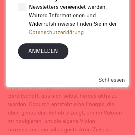
Es sind Narrative, die diesen Schub erzeugen.
Newsletters verwendet werden.
Weitere Informationen und
Ein Narrativ ist eine Geschichte, die Menschen
Widerrufshinweise finden Sie in der
in den Kopf geht und dort Bilder produziert.
Datenschutzerklärung
Eigene Bilder, eigene Gedanken, eigene
Verknüpfungen. Wenn Sie ein Buch lesen und
danach den Film sehen, werden Sie das Prinzip
wahrscheinlich kennen: Die Bilder im eigenen
Kopf sind stärker als die, die jemand anderes
erzeugt hat. Genau das macht Narrative so
Schliessen
wirksam. Sie triggern Intentionalität – die
Bereitschaft, aus sich selbst heraus aktiv zu
werden. Dadurch entsteht eine Energie, die
eben genau den Schub erzeugt, um im Vakuum
zu navigieren, um die eigene Vision
umzusetzen, die selbstgesteckten Ziele zu