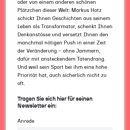
basierend auf messbaren Koordinaten setzten.
oder von einem anderen schönen
Plätzchen dieser Welt: Markus Hotz
Visionen reichen nicht
schickt Ihnen Geschichten aus seinem
Leben als Transformator, schenkt Ihnen
Denkanstösse und versetzt Ihnen den
Im Unternehmenskontext entsteht Vakuum
manchmal nötigen Push in einer Zeit
immer dann, wenn das Alte nicht mehr trägt
der Veränderung – ohne Jammern,
und das Neue noch nicht greifbar ist. Wenn
dafür mit ansteckendem Tatendrang.
Geschäftsmodelle, die jahrelang funktionierten,
Und weil sein Sport bei ihm eine hohe
plötzlich nicht mehr funktionieren. Wenn
Priorität hat, auch sicherlich nicht zu
Strategien, die gestern noch Sinn ergaben,
oft.
heute keine Antworten mehr liefern. Wenn die
Karte, nach der man navigiert hat, aufgehört
Tragen Sie sich hier für seinen
hat, die Wirklichkeit abzubilden. Die Situation,
Newsletter ein:
und ich denke, dies beschreibt unsere
Gegenwart treffend, ist die einer umfassenden
Anrede
Unsicherheit.