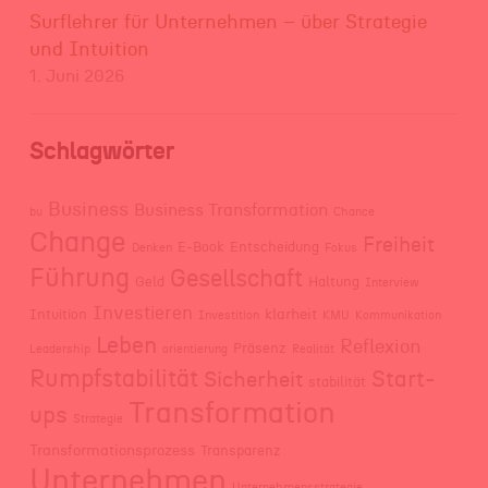
Surflehrer für Unternehmen – über Strategie
und Intuition
1. Juni 2026
Schlagwörter
Business
Business Transformation
bu
Chance
Change
Freiheit
E-Book
Entscheidung
Denken
Fokus
Führung
Gesellschaft
Geld
Haltung
Interview
Investieren
klarheit
Intuition
Investition
KMU
Kommunikation
Leben
Reflexion
Präsenz
Leadership
orientierung
Realität
Rumpfstabilität
Start-
Sicherheit
stabilität
Transformation
ups
Strategie
Transformationsprozess
Transparenz
Unternehmen
Unternehmensstrategie