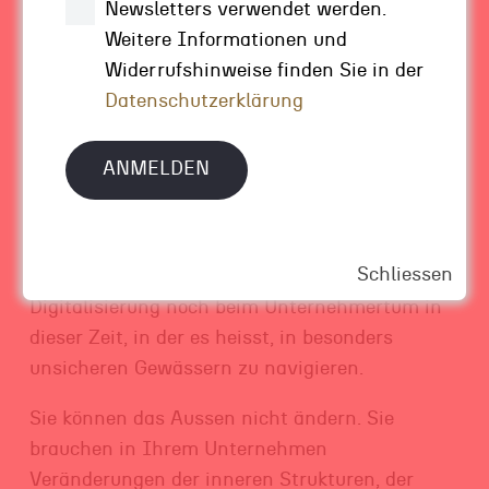
Newsletters verwendet werden.
knapp werden, in der Angst und Druck
Weitere Informationen und
herrschen. Was braucht es? Menschen, die
Widerrufshinweise finden Sie in der
trotz aller Veränderungen im Aussen, für sich
Datenschutzerklärung
eine Stabilität finden. Und dieser mentale Weg
zur Stabilität beginnt damit, die Unsicherheit
zu akzeptieren. Sich von den alten Wegen zu
verabschieden, um Platz für Neues zu schaffen.
Wenn Sie sich also vorspielen, alles ginge so
Schliessen
weiter wie bisher – das klappt weder bei der
Digitalisierung noch beim Unternehmertum in
dieser Zeit, in der es heisst, in besonders
unsicheren Gewässern zu navigieren.
Sie können das Aussen nicht ändern. Sie
brauchen in Ihrem Unternehmen
Veränderungen der inneren Strukturen, der