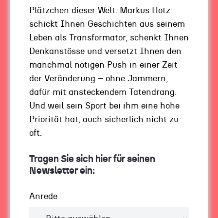
Sie und ich klar kommen müssen und wollen,
Plätzchen dieser Welt: Markus Hotz
ist chaotisch. Die Veränderungen sind
schickt Ihnen Geschichten aus seinem
dramatisch. Waren Sie auch schon vor Corona.
Leben als Transformator, schenkt Ihnen
Heute wirkt es vielleicht fast wie ein kleines
Denkanstösse und versetzt Ihnen den
Übel, doch ich habe jahrelang erlebt, wie
manchmal nötigen Push in einer Zeit
Entscheider in Unternehmen verzweifelten,
der Veränderung – ohne Jammern,
wenn die Rede auf die Digitalisierung kam. Viele
dafür mit ansteckendem Tatendrang.
waren versucht – oder haben es auch getan –,
Und weil sein Sport bei ihm eine hohe
den Kopf in den Sand zu stecken. Und haben
Priorität hat, auch sicherlich nicht zu
Chancen verpasst – und gerade in den
oft.
Monaten der Pandemie zeigt sich, wie viel
Tragen Sie sich hier für seinen
Gutes Digitalisierung uns bringen kann
Newsletter ein:
(
apropos Gutes …
).
Um also von der Zukunft zu profitieren, sollten
Anrede
Sie den Kopf nicht den Sand stecken, da gehört