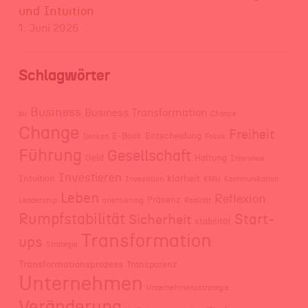
und Intuition
1. Juni 2026
Schlagwörter
Business
Business Transformation
bu
Chance
Change
Freiheit
E-Book
Entscheidung
Denken
Fokus
Führung
Gesellschaft
Geld
Haltung
Interview
Investieren
klarheit
Intuition
Investition
KMU
Kommunikation
Leben
Reflexion
Präsenz
Leadership
orientierung
Realität
Rumpfstabilität
Start-
Sicherheit
stabilität
Transformation
ups
Strategie
Transformationsprozess
Transparenz
Unternehmen
Unternehmensstrategie
Veränderung